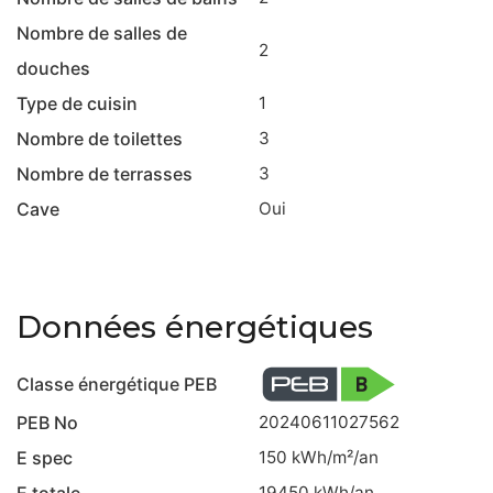
Nombre de salles de
2
douches
Type de cuisin
1
Nombre de toilettes
3
Nombre de terrasses
3
Cave
Oui
Données énergétiques
Classe énergétique PEB
PEB No
20240611027562
E spec
150
kWh/m²/an
E totale
19450
kWh/an