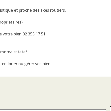
uistique et proche des axes routiers.
opriétaires).
 votre bien 02 355 17 51.
mmorealestate/
er, louer ou gérer vos biens !