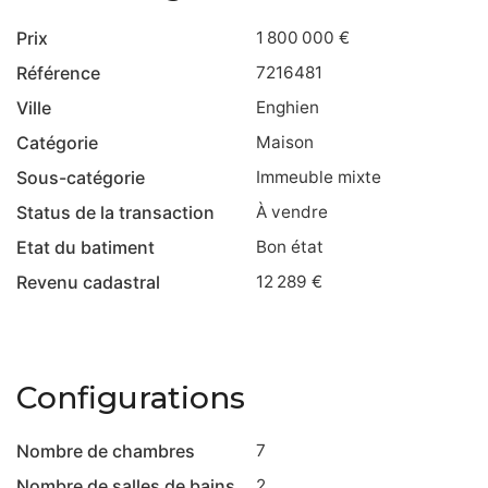
Prix
1 800 000 €
Référence
7216481
Ville
Enghien
Catégorie
Maison
Sous-catégorie
Immeuble mixte
Status de la transaction
À vendre
Etat du batiment
Bon état
Revenu cadastral
12 289 €
Configurations
Nombre de chambres
7
Nombre de salles de bains
2