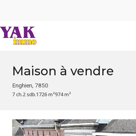
Maison
à vendre
Enghien, 7850
7 ch.
2 sdb.
1726 m²
974 m²