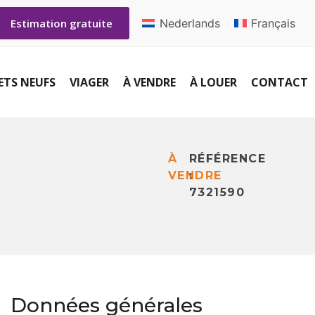
Nederlands
Français
Estimation gratuite
ETS NEUFS
VIAGER
À VENDRE
À LOUER
CONTACT
À
RÉFÉRENCE
VENDRE
:
7321590
Données générales