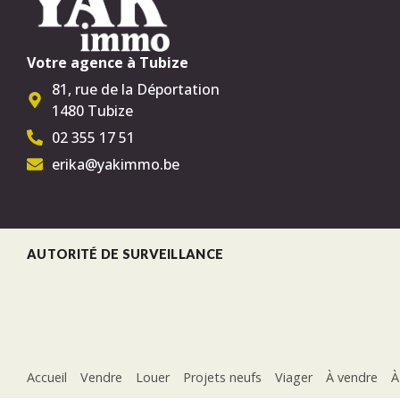
Votre agence à Tubize
81, rue de la Déportation
1480 Tubize
02 355 17 51
erika@yakimmo.be
AUTORITÉ DE SURVEILLANCE
Accueil
Vendre
Louer
Projets neufs
Viager
À vendre
À