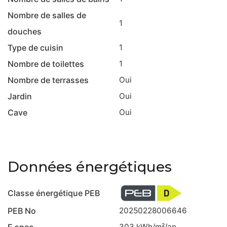
Nombre de salles de
1
douches
Type de cuisin
1
Nombre de toilettes
1
Nombre de terrasses
Oui
Jardin
Oui
Cave
Oui
Données énergétiques
Classe énergétique PEB
PEB No
20250228006646
E spec
303
kWh/m²/an