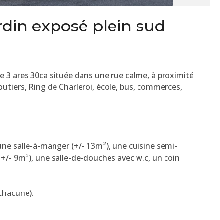
rdin exposé plein sud
de 3 ares 30ca située dans une rue calme, à proximité
outiers, Ring de Charleroi, école, bus, commerces,
une salle-à-manger (+/- 13m²), une cuisine semi-
– +/- 9m²), une salle-de-douches avec w.c, un coin
 chacune).