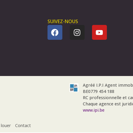
SUIVEZ-NOUS
Agréé I.P.I Agent immob
BE0779 454 188
RC professionnelle et c
Chaque agence est jurid
www.ipi.be
 louer
Contact