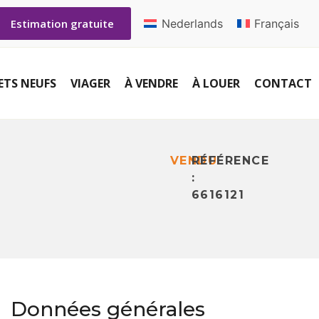
Nederlands
Français
Estimation gratuite
ETS NEUFS
VIAGER
À VENDRE
À LOUER
CONTACT
VENDU
RÉFÉRENCE
:
6616121
Données générales