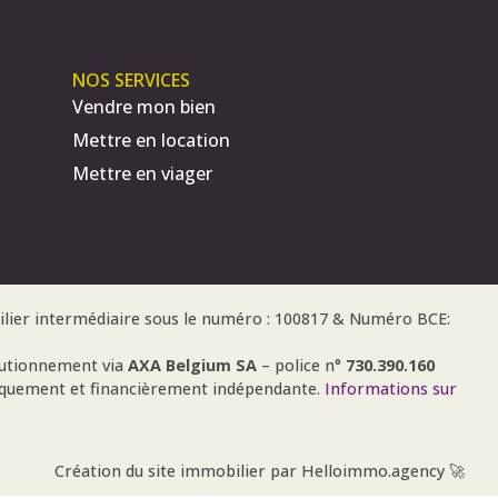
NOS SERVICES
Vendre mon bien
Mettre en location
Mettre en viager
ilier intermédiaire sous le numéro : 100817 & Numéro BCE:
autionnement via
AXA Belgium SA
– police n°
730.390.160
iquement et financièrement indépendante.
Informations sur
Création du site immobilier par Helloimmo.agency 🚀