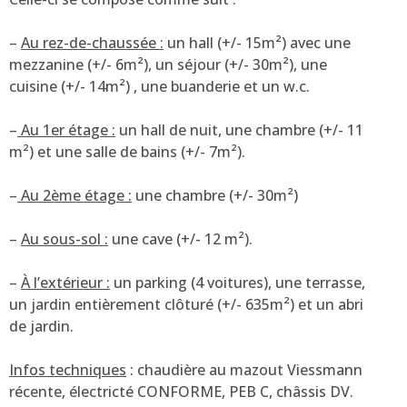
–
Au rez-de-chaussée :
un hall (+/- 15m²) avec une
mezzanine (+/- 6m²), un séjour (+/- 30m²), une
cuisine (+/- 14m²) , une buanderie et un w.c.
–
Au 1er étage :
un hall de nuit, une chambre (+/- 11
m²) et une salle de bains (+/- 7m²).
–
Au 2ème étage :
une chambre (+/- 30m²)
–
Au sous-sol :
une cave (+/- 12 m²).
–
À l’extérieur :
un parking (4 voitures), une terrasse,
un jardin entièrement clôturé (+/- 635m²) et un abri
de jardin.
Infos techniques
: chaudière au mazout Viessmann
récente, électricté CONFORME, PEB C, châssis DV.