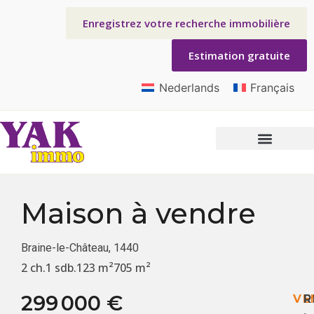
Enregistrez votre recherche immobilière
Estimation gratuite
Nederlands
Français
Maison
à vendre
Braine-le-Château, 1440
2 ch.
1 sdb.
123 m²
705 m²
299 000 €
VE
R