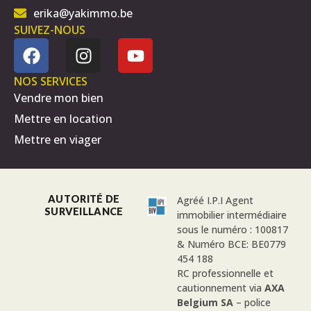
erika@yakimmo.be
SUIVEZ-NOUS
NOS SERVICES
Vendre mon bien
Mettre en location
Mettre en viager
AUTORITÉ DE
Agréé I.P.I Agent
SURVEILLANCE
immobilier intermédiaire
sous le numéro : 100817
& Numéro BCE: BE0779
454 188
RC professionnelle et
cautionnement via
AXA
Belgium SA
– police