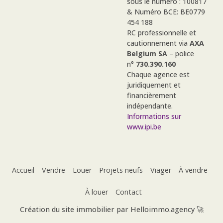
sous le numéro : 100817
& Numéro BCE: BE0779
454 188
RC professionnelle et
cautionnement via
AXA
Belgium SA
– police
n°
730.390.160
Chaque agence est
juridiquement et
financièrement
indépendante.
Informations sur
www.ipi.be
Accueil
Vendre
Louer
Projets neufs
Viager
À vendre
À louer
Contact
Création du site immobilier par Helloimmo.agency 🚀