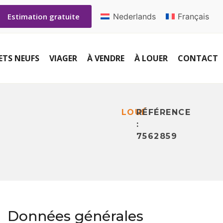
Nederlands
Français
Estimation gratuite
ETS NEUFS
VIAGER
À VENDRE
À LOUER
CONTACT
LOUÉ
RÉFÉRENCE
:
7562859
Données générales