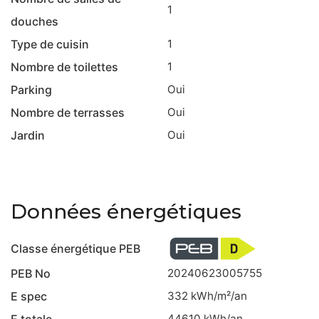
1
douches
Type de cuisin
1
Nombre de toilettes
1
Parking
Oui
Nombre de terrasses
Oui
Jardin
Oui
Données énergétiques
Classe énergétique PEB
PEB No
20240623005755
E spec
332
kWh/m²/an
E totale
44610
kWh/an