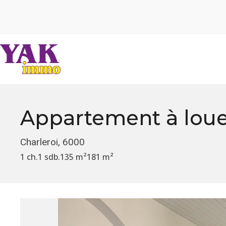
Appartement
à lou
Charleroi, 6000
1 ch.
1 sdb.
135 m²
181 m²