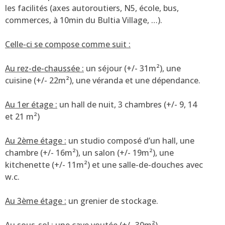
les facilités (axes autoroutiers, N5, école, bus,
commerces, à 10min du Bultia Village, …).
Celle-ci se compose comme suit :
Au rez-de-chaussée :
un séjour (+/- 31m²), une
cuisine (+/- 22m²), une véranda et une dépendance.
Au 1er étage :
un hall de nuit, 3 chambres (+/- 9, 14
et 21 m²)
Au 2ème étage :
un studio composé d’un hall, une
chambre (+/- 16m²), un salon (+/- 19m²), une
kitchenette (+/- 11m²) et une salle-de-douches avec
w.c.
Au 3ème étage :
un grenier de stockage.
Au sous-sol :
une cave voutée (+/- 30m²).