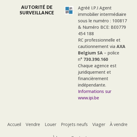
AUTORITÉ DE
Agréé I.P.I Agent
SURVEILLANCE
immobilier intermédiaire
sous le numéro : 100817
& Numéro BCE: BE0779
454 188
RC professionnelle et
cautionnement via
AXA
Belgium SA
– police
n°
730.390.160
Chaque agence est
juridiquement et
financièrement
indépendante.
Informations sur
www.ipi.be
Accueil
Vendre
Louer
Projets neufs
Viager
À vendre