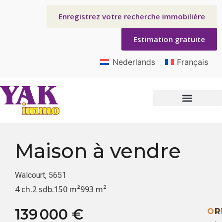
Enregistrez votre recherche immobilière
Estimation gratuite
Nederlands
Français
Maison
à vendre
Walcourt, 5651
4 ch.
2 sdb.
150 m²
993 m²
139 000 €
OP
R