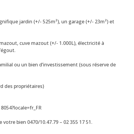
gnifique jardin (+/- 525m²), un garage (+/- 23m²) et
mazout, cuve mazout (+/- 1.000L), électricité à
l’égout.
ifamilial ou un bien d’investissement (sous réserve de
rd des propriétaires)
18054?locale=fr_FR
 votre bien 0470/10.47.79 – 02 355 17 51.