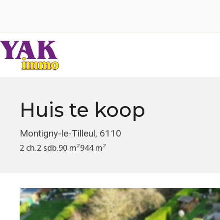
Huis
te koop
Montigny-le-Tilleul, 6110
2 ch.
2 sdb.
90 m²
944 m²