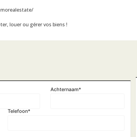
mmorealestate/
er, louer ou gérer vos biens !
Achternaam
*
Telefoon
*